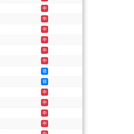
中
中
中
中
中
中
错
错
中
中
中
中
中