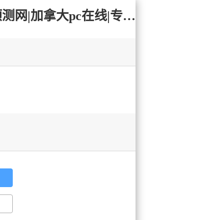
易记网址：28yC.cOm 加拿大28-预测网|PC刮奖|加拿大28在线预测网|加拿大pc在线|专注研究加拿大28大神预测苹果版！