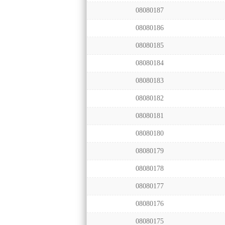
08080187
08080186
08080185
08080184
08080183
08080182
08080181
08080180
08080179
08080178
08080177
08080176
08080175