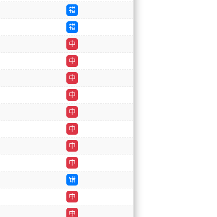
错
错
中
中
中
中
中
中
中
中
错
中
中