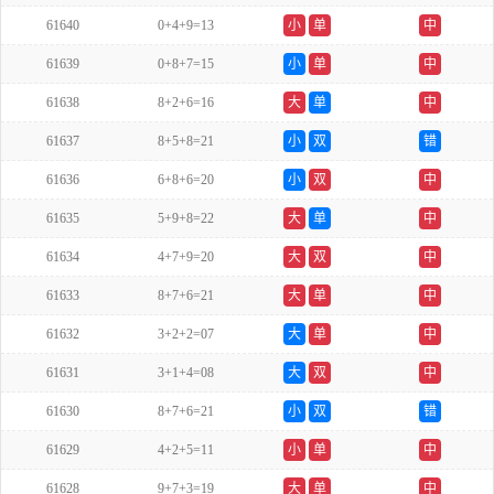
61640
0+4+9=13
小
单
中
61639
0+8+7=15
小
单
中
61638
8+2+6=16
大
单
中
61637
8+5+8=21
小
双
错
61636
6+8+6=20
小
双
中
61635
5+9+8=22
大
单
中
61634
4+7+9=20
大
双
中
61633
8+7+6=21
大
单
中
61632
3+2+2=07
大
单
中
61631
3+1+4=08
大
双
中
61630
8+7+6=21
小
双
错
61629
4+2+5=11
小
单
中
61628
9+7+3=19
大
单
中