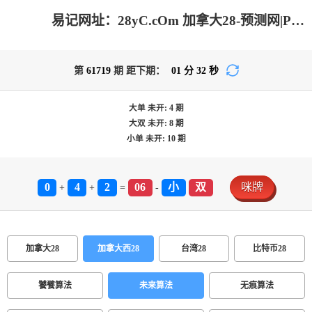
易记网址：28yC.cOm 加拿大28-预测网|PC刮奖|加拿大28在线预测网|加拿大pc在线|专注研究加拿大28大神预测苹果版！
第
61719
期 距下期：
01
分
32
秒
大单
未开:
4
期
大双
未开:
8
期
小单
未开:
10
期
0
4
2
06
小
双
咪牌
+
+
=
-
加拿大28
加拿大西28
台湾28
比特币28
饕餮算法
未来算法
无痕算法