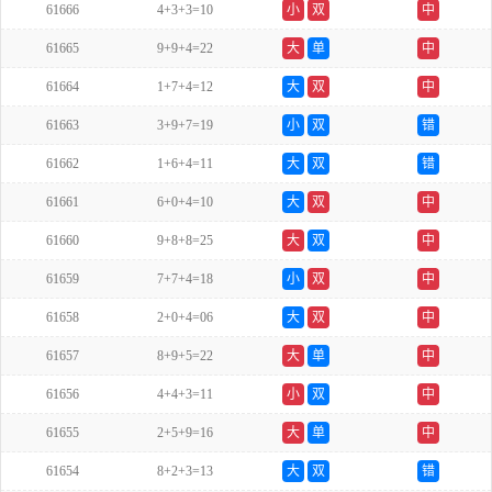
61666
4+3+3=10
小
双
中
61665
9+9+4=22
大
单
中
61664
1+7+4=12
大
双
中
61663
3+9+7=19
小
双
错
61662
1+6+4=11
大
双
错
61661
6+0+4=10
大
双
中
61660
9+8+8=25
大
双
中
61659
7+7+4=18
小
双
中
61658
2+0+4=06
大
双
中
61657
8+9+5=22
大
单
中
61656
4+4+3=11
小
双
中
61655
2+5+9=16
大
单
中
61654
8+2+3=13
大
双
错