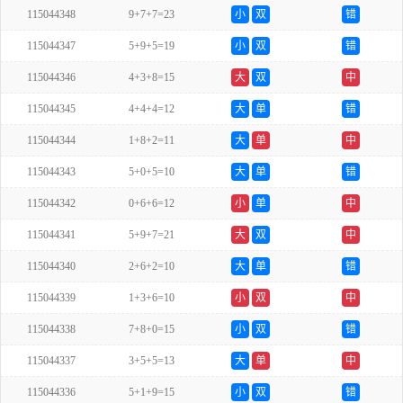
115044348
9+7+7=23
小
双
错
115044347
5+9+5=19
小
双
错
115044346
4+3+8=15
大
双
中
115044345
4+4+4=12
大
单
错
115044344
1+8+2=11
大
单
中
115044343
5+0+5=10
大
单
错
115044342
0+6+6=12
小
单
中
115044341
5+9+7=21
大
双
中
115044340
2+6+2=10
大
单
错
115044339
1+3+6=10
小
双
中
115044338
7+8+0=15
小
双
错
115044337
3+5+5=13
大
单
中
115044336
5+1+9=15
小
双
错