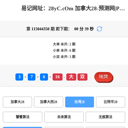
易记网址：28yC.cOm 加拿大28-预测网|PC刮奖|加拿大28在线预测网|加拿大pc在线|专注研究加拿大28大神预测苹果版！
第
115044350
期 距下期：
00
分
39
秒
大单
未开:
2
期
小单
未开:
6
期
小双
未开:
5
期
3
7
6
16
大
双
咪牌
+
+
=
-
加拿大28
加拿大西28
台湾28
比特币28
饕餮算法
未来算法
无痕算法