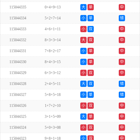
115044335
0+4+9=13
大
单
中
115044334
5+2+7=14
小
单
错
115044333
4+6+1=11
小
双
中
115044332
8+3+3=14
大
双
中
115044331
7+8+2=17
小
单
中
115044330
8+4+3=15
小
单
中
115044329
6+3+3=12
小
双
中
115044328
2+4+5=11
大
双
错
115044327
5+8+5=18
小
单
错
115044326
1+7+2=10
小
双
中
115044325
3+1+5=09
大
单
中
115044324
5+0+3=08
小
双
中
115044323
9+8+1=18
小
双
中