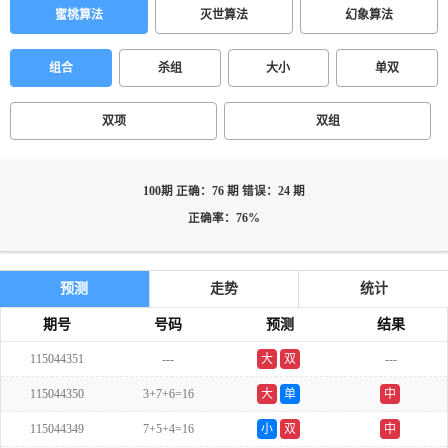
蜜桃算法
灭世算法
幻象算法
组合
杀组
大小
单双
双项
双组
100期 正确：76 期 错误：24 期
正确率：76%
预测
走势
统计
期号
号码
预测
结果
115044351
---
大
双
---
115044350
3+7+6=16
大
单
中
115044349
7+5+4=16
小
双
中