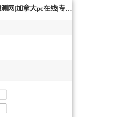
易记网址：28yC.cOm 加拿大28-预测网|PC刮奖|加拿大28在线预测网|加拿大pc在线|专注研究加拿大28大神预测苹果版！