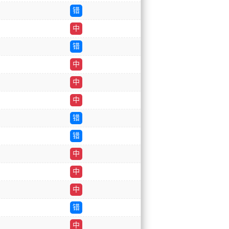
错
中
错
中
中
中
错
错
中
中
中
错
中