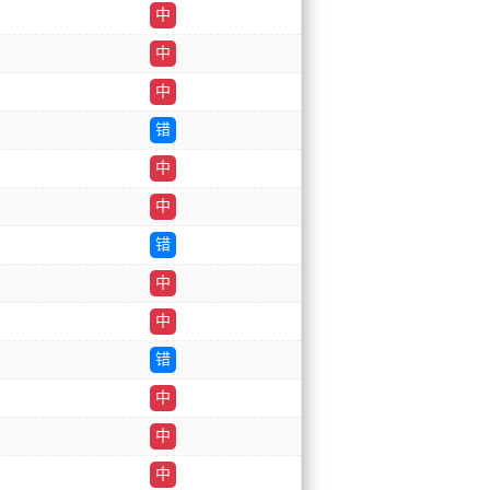
中
中
中
错
中
中
错
中
中
错
中
中
中