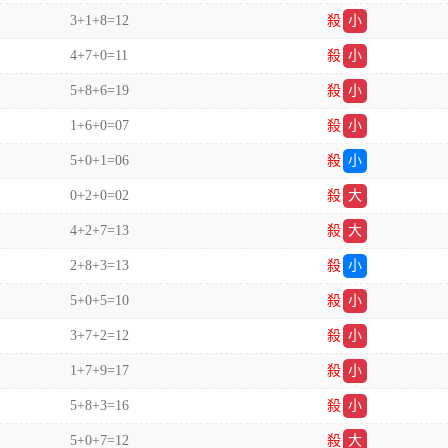
单
3+1+8=12
殺
小
单
4+7+0=11
殺
小
双
5+8+6=19
殺
小
双
1+6+0=07
殺
小
双
5+0+1=06
殺
小
双
0+2+0=02
殺
大
单
4+2+7=13
殺
大
双
2+8+3=13
殺
小
单
5+0+5=10
殺
小
单
3+7+2=12
殺
小
单
1+7+9=17
殺
小
单
5+8+3=16
殺
小
单
5+0+7=12
殺
大