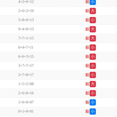
4+2+6=12
殺
小
双
2+6+2=10
殺
大
单
5+8+0=13
殺
小
双
9+4+0=13
殺
大
单
7+7+1=15
殺
大
双
0+4+7=11
殺
小
双
6+6+3=15
殺
小
单
3+7+7=17
殺
小
双
2+7+8=17
殺
小
双
1+5+2=08
殺
大
双
2+6+8=16
殺
小
双
1+6+0=07
殺
小
单
0+1+0=01
殺
小