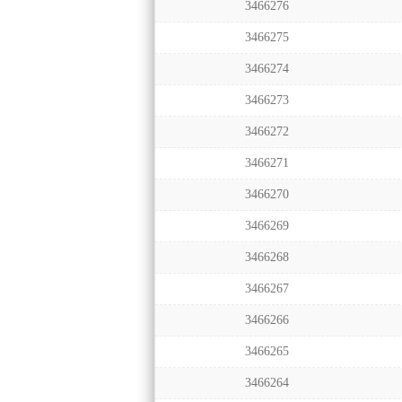
3466276
3466275
3466274
3466273
3466272
3466271
3466270
3466269
3466268
3466267
3466266
3466265
3466264