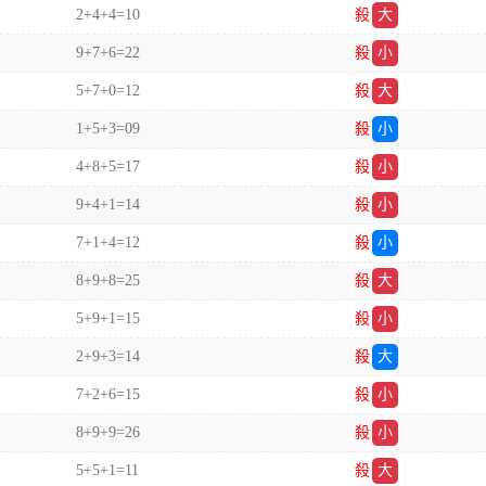
单
2+4+4=10
殺
大
双
9+7+6=22
殺
小
单
5+7+0=12
殺
大
单
1+5+3=09
殺
小
单
4+8+5=17
殺
小
双
9+4+1=14
殺
小
双
7+1+4=12
殺
小
双
8+9+8=25
殺
大
双
5+9+1=15
殺
小
双
2+9+3=14
殺
大
双
7+2+6=15
殺
小
单
8+9+9=26
殺
小
单
5+5+1=11
殺
大