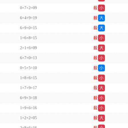
单
0+7+2=09
殺
小
双
6+4+9=19
殺
大
单
6+9+0=15
殺
大
单
1+6+8=15
殺
小
单
2+1+6=09
殺
大
单
6+7+0=13
殺
小
双
0+5+5=10
殺
小
双
1+8+6=15
殺
小
双
1+7+9=17
殺
大
双
6+9+3=18
殺
小
双
1+9+6=16
殺
小
单
1+2+2=05
殺
大
双
2+8+6=16
殺
小