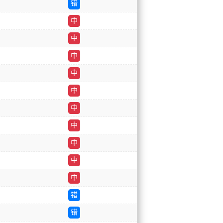
错
中
中
中
中
中
中
中
中
中
中
错
错